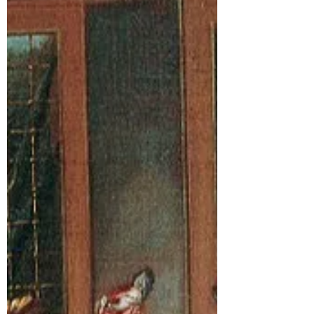
Kuzey Kıbrıs'tan Türkiye'ye
Araba Getirme
KKTC plakalı bir aracı Türkiye'ye götürmek
Kuzey Kıbrıs'ta 2016 Ekim'inden beridir
öğrenci ve 2022 Şubatından beridir
çalışan biri...