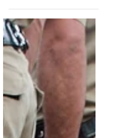
Bu yazıda, Yabancı Plakalı Araçların
Türkiye'deki Kalış Süresini Uzatma süreci
ile ilgili edindiğim deneyimleri
paylaşacağım....