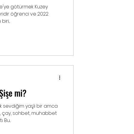
kiye'ye götürmek Kuzey
eridir öğrenci ve 2022
ri...
 Şişe mi?
k sevdiğim yaşlı bir amca
k, çay, sohbet, muhabbet
 Bu...