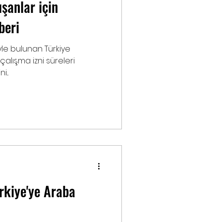
ışanlar için
beri
iyle bulunan Türkiye
alışma izni süreleri
...
ürkiye'ye Araba