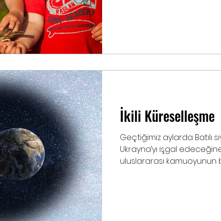
İkili Küreselleşme
Geçtiğimiz aylarda Batılı s
Ukrayna’yı işgal edeceğine
uluslararası kamuoyunun bu