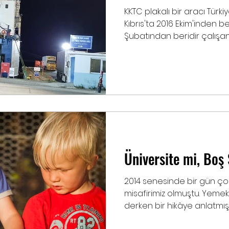
KKTC plakalı bir aracı Tür
Kıbrıs'ta 2016 Ekim'inden b
Şubatından beridir çalışan bi
Üniversite mi, Boş
2014 senesinde bir gün ço
misafirimiz olmuştu. Yeme
derken bir hikâye anlatmıştı.