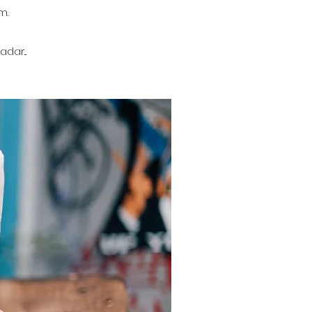
m.
dar...