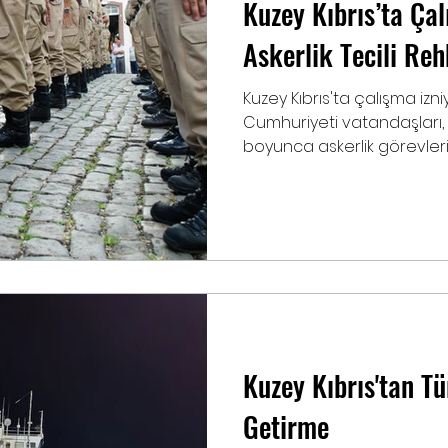
Kuzey Kıbrıs’ta Çal
Askerlik Tecili Reh
Kuzey Kıbrıs'ta çalışma izn
Cumhuriyeti vatandaşları, ç
boyunca askerlik görevlerini
Kuzey Kıbrıs'tan T
Getirme