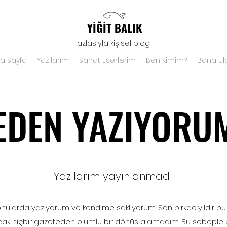
YİĞİT BALIK
Fazlasıyla kişisel blog
a Sayfa
Yazılarım
Sanat Eserlerim
Ben Kimim?
Bana Ul
EDEN YAZIYORU
Yazılarım yayınlanmadı.
i konularda yazıyorum ve kendime saklıyorum. Son birkaç yıldır bu
ak hiçbir gazeteden olumlu bir dönüş alamadım. Bu sebeple 