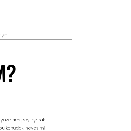
aşın
M?
 yazılarımı paylaşarak
bu konudaki hevesimi