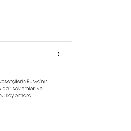
iyasetçilerin Rusya’nın
 dair söylemleri ve
 söylemlere...