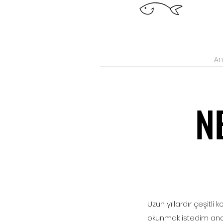
An
N
Uzun yıllardır çeşitl
okunmak istedim anc