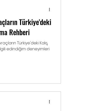
açların Türkiye'deki
tma Rehberi
raçların Türkiye'deki Kalış
ilgili edindiğim deneyimleri