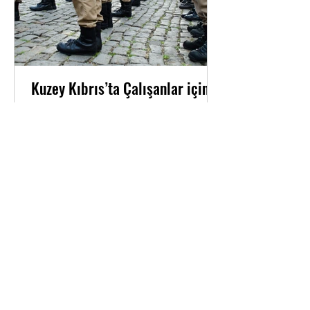
Kuzey Kıbrıs’ta Çalışanlar için
Askerlik Tecili Rehberi
Kuzey Kıbrıs'ta çalışma izniyle bulunan
Türkiye Cumhuriyeti vatandaşları,
çalışma izni süreleri boyunca askerlik
görevlerini...
balikyigit@gmail.com